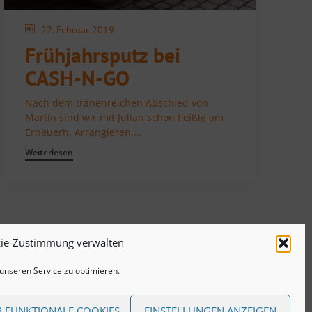
22. Februar 2019
Frühjahrsputz bei
CASH-N-GO
Nach dem tränenreichen Abschied von
Martin sind wir mit Julian schon fleißig am
Erneuern, Arrangieren,...
Weiterlesen
ie-Zustimmung verwalten
nseren Service zu optimieren.
atenschutzerklärung
 FUNKTIONALE COOKIES
EINSTELLUNGEN ANZEIGEN