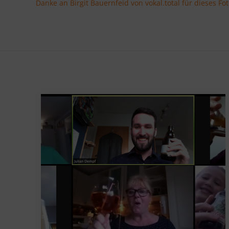
Danke an Birgit Bauernfeid von vokal.total für dieses Fot