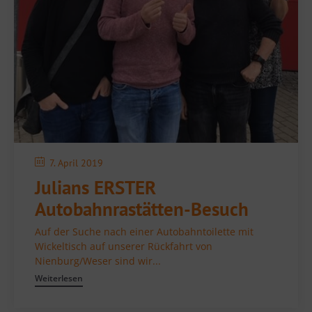
7. April 2019
Julians ERSTER
Autobahnrastätten-Besuch
Auf der Suche nach einer Autobahntoilette mit
Wickeltisch auf unserer Rückfahrt von
Nienburg/Weser sind wir...
Weiterlesen