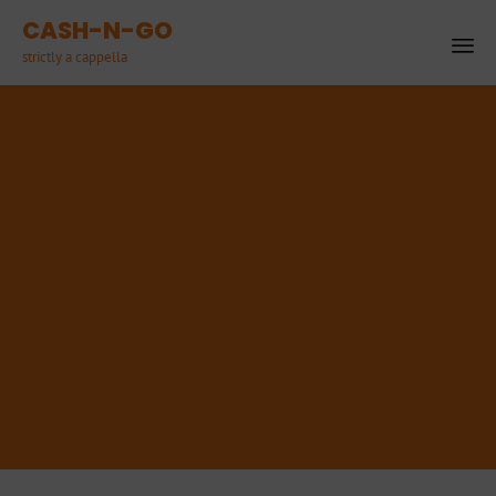
CASH-N-GO
strictly a cappella
Ski
to
co