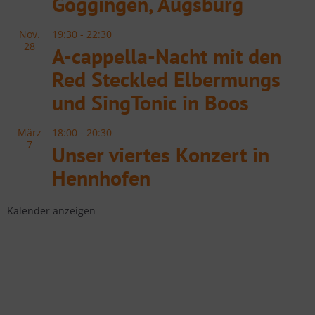
Göggingen, Augsburg
Nov.
19:30
-
22:30
28
A-cappella-Nacht mit den
Red Steckled Elbermungs
und SingTonic in Boos
März
18:00
-
20:30
7
Unser viertes Konzert in
Hennhofen
Unser zweites Konzert in Bad
Grönenbach
Kalender anzeigen