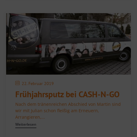
22. Februar 2019
Frühjahrsputz bei CASH-N-GO
Nach dem tränenreichen Abschied von Martin sind
wir mit Julian schon fleißig am Erneuern,
Arrangieren,...
Weiterlesen