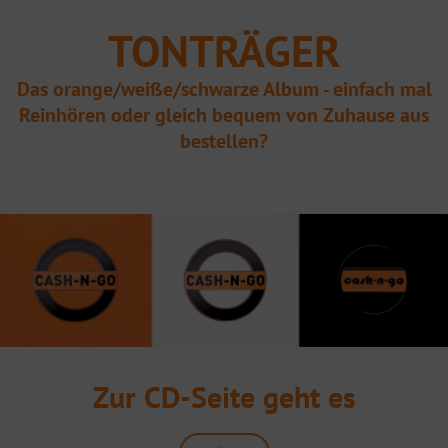
TONTRÄGER
Das orange/weiße/schwarze Album - einfach mal
Reinhören oder gleich bequem von Zuhause aus
bestellen?
Zur CD-Seite geht es