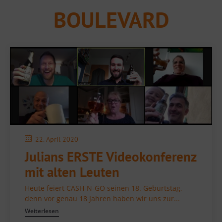
BOULEVARD
22. April 2020
Julians ERSTE Videokonferenz
mit alten Leuten
Heute feiert CASH-N-GO seinen 18. Geburtstag,
denn vor genau 18 Jahren haben wir uns zur...
Weiterlesen