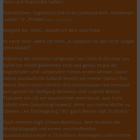
Falco und Osama Bin Laden)
Sternzeichen: Sagittarius (not to be confused with „marksman“,
„scorer“ or „Private“)
Anm. d. Setzers: Hä???
Mitglied bei: ADAC, obwohl ich kein Auto habe
Es nervt mich, wenn ich höre: „A cappella? Ist das nicht Singen
ohne Musik?“
Während die restlichen Mitglieder von CASH-N-GO eher aus
Zufall zur Musik gekommen sind und genau so gut als
Kegelbrüder und -schwestern hätten enden können, stand
meine musikalische Zukunft bereits vor meiner Geburt fest.
Meine Eltern teilen nämlich ihre Geburtsdaten mit niemand
geringerem als Wolfgang Amadeus und Leopold Mozart.
Trotzdem bin ich ein waschechter Amerikaner, was nicht
zuletzt mein Geburtstag beweist, denn, um meine Mutter zu
zitieren: „An Thanksgiving 1957 gab’s Wayne statt Truthahn“.
Nach meinem High-School-Abschluss, dem Studium der
Musikpädagogik und einem anschließenden
Auslandsstipendium in Trondheim (Norwegen) unterrichtete