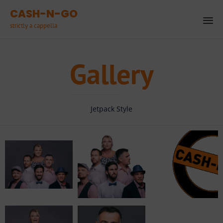
CASH-N-GO
strictly a cappella
Ski
to
Gallery
co
Jetpack Style