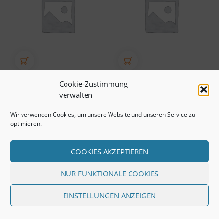
IN DEN WARENKORB
IN DEN WARENKORB
LOBBY
TIMES
Cookie-Zustimmung
9.99
€
9.99
€
verwalten
Wir verwenden Cookies, um unsere Website und unseren Service zu
optimieren.
COOKIES AKZEPTIEREN
Datenschutzerklärung
NUR FUNKTIONALE COOKIES
© 2020 by CASH-N-GO / All rights reserved /
design by iuna design+
www.iuna.de
EINSTELLUNGEN ANZEIGEN